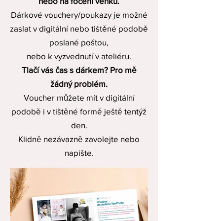
nebo na focení venku.
Dárkové vouchery/poukazy je možné
zaslat v digitální nebo tištěné podobě
poslané poštou,
nebo k vyzvednutí v ateliéru.
Tlačí vás čas s dárkem? Pro mě
žádný problém.
Voucher můžete mít v digitální
podobě i v tištěné formě ještě tentýž
den.
Klidně nezávazně zavolejte nebo
napište.
Společně dárkový poukaz vymyslíme
přesně podle vašich představ a
potřeb.