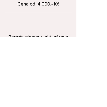
Cena od 4 000,- Kč
Portrét, glamour, akt, párové
focení
1h focení
10 upravených fotografií
200 fotografií bez úprav
+1000,- Kč
Pronájem ateliéru v ceně
Doplňky, rekvizity, šaty k zapůjčení
Focení u Vás
+ 1000,- Kč
Cena od 4 000,- Kč