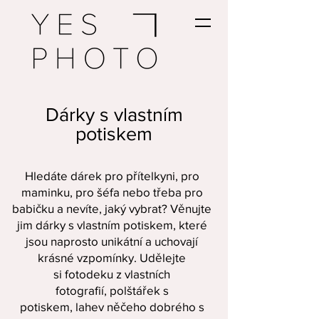
Dárky s vlastním
potiskem
Hledáte
dárek pro přítelkyni
,
pro
maminku
,
pro šéfa
nebo třeba
pro
babičku
a nevíte, jaký vybrat? Věnujte
jim dárky s vlastním potiskem, které
jsou naprosto unikátní a uchovají
krásné vzpomínky. Udělejte
si
fotodeku z vlastních
fotografií
,
polštářek s
potiskem
,
lahev něčeho dobrého s