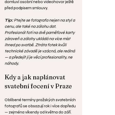
domluví osobní nebo videohovor ještě 
před podpisem smlouvy.
Tip:
 Ptejte se fotografa nejen na styl a 
cenu, ale také na zálohu dat. 
Profesionál fotí na dvě paměťové karty 
zároveň a zálohy ukládá na více míst 
ihned po svatbě. Ztráta fotek kvůli 
technické závadě je vzácná, ale reálná 
— a předejít jí je věcí profesionality, ne 
náhody.
Kdy a jak naplánovat 
svatební focení v Praze
Oblíbené termíny pražských svatebních 
fotografů se obsazují rok i více dopředu 
— zejména víkendy od května do září. 