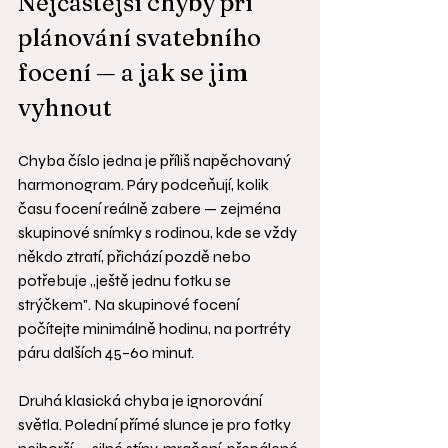
Nejčastější chyby při 
plánování svatebního 
focení — a jak se jim 
vyhnout
Chyba číslo jedna je příliš napěchovaný 
harmonogram. Páry podceňují, kolik 
času focení reálně zabere — zejména 
skupinové snímky s rodinou, kde se vždy 
někdo ztratí, přichází pozdě nebo 
potřebuje „ještě jednu fotku se 
strýčkem". Na skupinové focení 
počítejte minimálně hodinu, na portréty 
páru dalších 45–60 minut.
Druhá klasická chyba je ignorování 
světla. Polední přímé slunce je pro fotky 