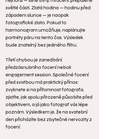
nejhorší — silné stíny, mračení, přepálené 
světlé části. Zlatá hodina — hodinu před 
západem slunce — je naopak 
fotografické zlato. Pokud to 
harmonogram umožňuje, naplánujte 
portréty páru na tento čas. Výsledek 
bude znatelný bez jediného filtru.
Třetí chybou je zanedbání 
předzásnubního focení neboli 
engagement session. Společné focení 
před svatbou má praktický přínos: 
zvyknete si na přítomnost fotografa, 
zjistíte, jak spolu přirozeně působíte před 
objektivem, a já jako fotograf vás lépe 
poznám. Výsledkem je, že na svatební 
den přicházíte bez zbytečné nervozity z 
focení.