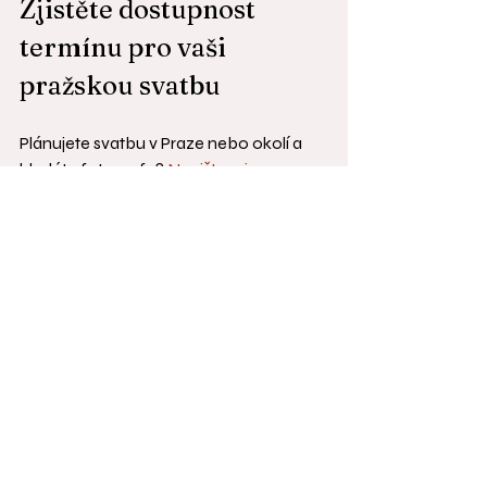
Zjistěte dostupnost 
termínu pro vaši 
pražskou svatbu
Plánujete svatbu v Praze nebo okolí a 
hledáte fotografa? 
Napište mi co 
nejdříve
 — oblíbené termíny se obsazují 
s ročním předstihem. Rád si s vámi 
domluvím nezávaznou konzultaci a 
projdu vaše představy.
Nejnovější příspěvky
Zobrazit vše