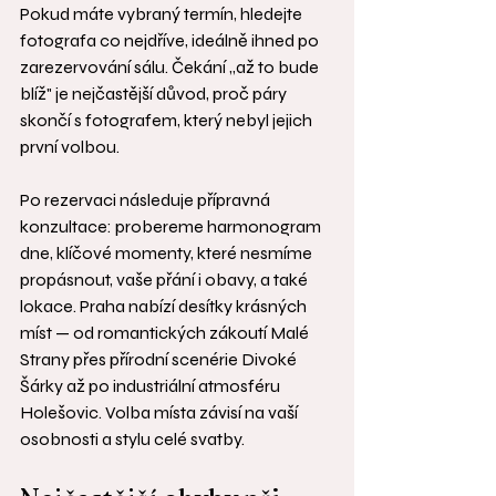
Pokud máte vybraný termín, hledejte 
fotografa co nejdříve, ideálně ihned po 
zarezervování sálu. Čekání „až to bude 
blíž" je nejčastější důvod, proč páry 
skončí s fotografem, který nebyl jejich 
první volbou.
Po rezervaci následuje přípravná 
konzultace: probereme harmonogram 
dne, klíčové momenty, které nesmíme 
propásnout, vaše přání i obavy, a také 
lokace. Praha nabízí desítky krásných 
míst — od romantických zákoutí Malé 
Strany přes přírodní scenérie Divoké 
Šárky až po industriální atmosféru 
Holešovic. Volba místa závisí na vaší 
osobnosti a stylu celé svatby.