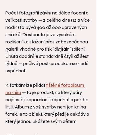
Počet fotografií závisí na délce focení a 
velikosti svatby — z celého dne (12 a více 
hodin) to bývá 400 až 600 upravených 
snímků. Dostanete je ve vysokém 
rozlišení ke stažení přes zabezpečenou 
galerii, vhodné pro tisk i digitální sdílení. 
Lhůta dodání je standardně čtyři až šest 
týdnů — pečlivá post-produkce se nedá 
uspěchat.
K fotkám lze přidat 
tištěné fotoalbum 
na míru
 — to je produkt, na který páry 
nejčastěji zapomínají objednat a pak ho 
lituji. Album z vaší svatby není jen kniha 
fotek, je to objekt, který přežije dekády a 
který jednou ukážete svým dětem.