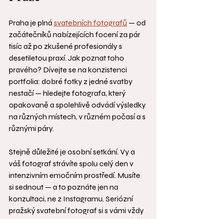
Praha je plná 
svatebních fotografů
 — od 
začátečníků nabízejících focení za pár 
tisíc až po zkušené profesionály s 
desetiletou praxí. Jak poznat toho 
pravého? Dívejte se na konzistenci 
portfolia: dobré fotky z jedné svatby 
nestačí — hledejte fotografa, který 
opakovaně a spolehlivě odvádí výsledky 
na různých místech, v různém počasí a s 
různými páry.
Stejně důležité je osobní setkání. Vy a 
váš fotograf strávíte spolu celý den v 
intenzivním emočním prostředí. Musíte 
si sednout — a to poznáte jen na 
konzultaci, ne z Instagramu. Seriózní 
pražský svatební fotograf si s vámi vždy 