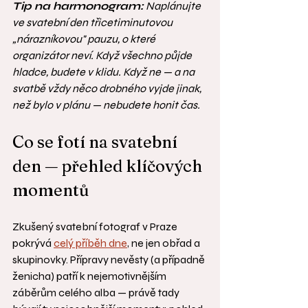
Tip na harmonogram:
 Naplánujte 
ve svatební den třicetiminutovou 
„nárazníkovou" pauzu, o které 
organizátor neví. Když všechno půjde 
hladce, budete v klidu. Když ne — a na 
svatbě vždy něco drobného vyjde jinak, 
než bylo v plánu — nebudete honit čas.
Co se fotí na svatební 
den — přehled klíčových 
momentů
Zkušený svatební fotograf v Praze 
pokrývá 
celý příběh dne
, ne jen obřad a 
skupinovky. Přípravy nevěsty (a případně 
ženicha) patří k nejemotivnějším 
záběrům celého alba — právě tady 