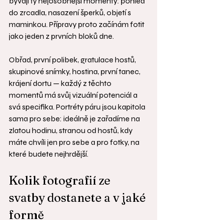
bývají ty nejosobnější momenty: pohled 
do zrcadla, nasazení šperků, objetí s 
maminkou. Přípravy proto začínám fotit 
jako jeden z prvních bloků dne.
Obřad, první polibek, gratulace hostů, 
skupinové snímky, hostina, první tanec, 
krájení dortu — každý z těchto 
momentů má svůj vizuální potenciál a 
svá specifika. Portréty páru jsou kapitola 
sama pro sebe: ideálně je zařadíme na 
zlatou hodinu, stranou od hostů, kdy 
máte chvíli jen pro sebe a pro fotky, na 
které budete nejhrdější.
Kolik fotografií ze 
svatby dostanete a v jaké 
formě