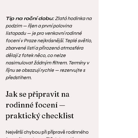
Tip na roční dobu:
 Zlatá hodinka na 
podzim — říjen a první polovina 
listopadu — je pro venkovní rodinné 
focení v Praze nejkrásnější. Teplé světlo, 
zbarvené listí a přirozená atmosféra 
dělají z fotek něco, co nelze 
nasimulovat žádným filtrem. Termíny v 
říjnu se obsazují rychle — rezervujte s 
předstihem.
Jak se připravit na 
rodinné focení — 
praktický checklist
Největší chybou při přípravě rodinného 