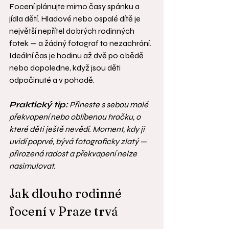
Focení plánujte mimo časy spánku a 
jídla dětí. Hladové nebo ospalé dítě je 
největší nepřítel dobrých rodinných 
fotek — a žádný fotograf to nezachrání. 
Ideální čas je hodinu až dvě po obědě 
nebo dopoledne, když jsou děti 
odpočinuté a v pohodě.
Praktický tip:
 Přineste s sebou malé 
překvapení nebo oblíbenou hračku, o 
které děti ještě nevědí. Moment, kdy ji 
uvidí poprvé, bývá fotograficky zlatý — 
přirozená radost a překvapení nelze 
nasimulovat.
Jak dlouho rodinné 
focení v Praze trvá