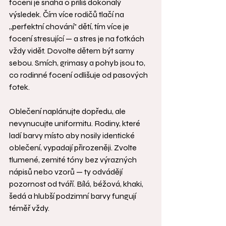
focení je snaha o příliš dokonalý 
výsledek. Čím více rodičů tlačí na 
„perfektní chování" dětí, tím více je 
focení stresující — a stres je na fotkách 
vždy vidět. Dovolte dětem být samy 
sebou. Smích, grimasy a pohyb jsou to, 
co rodinné focení odlišuje od pasových 
fotek.
Oblečení naplánujte dopředu, ale 
nevynucujte uniformitu. Rodiny, které 
ladí barvy místo aby nosily identické 
oblečení, vypadají přirozeněji. Zvolte 
tlumené, zemité tóny bez výrazných 
nápisů nebo vzorů — ty odvádějí 
pozornost od tváří. Bílá, béžová, khaki, 
šedá a hlubší podzimní barvy fungují 
téměř vždy.