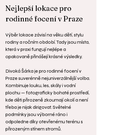
Nejlepší lokace pro 
rodinné focení v Praze
Výběr lokace závisí na věku dětí, stylu 
rodiny a ročním období. Tady jsou místa, 
která v praxi fungují nejlépe a 
opakovaně přinášejí krásné výsledky.
Divoká Šárka je pro rodinné focení v 
Praze suverénně nejuniverzálnější volba. 
Kombinuje louku, les, skály i vodní 
plochu — fotograficky bohaté prostředí, 
kde děti přirozeně zkoumají okolí a není 
třeba je nijak dirigovat. Světelné 
podmínky jsou výborné ráno i 
odpoledne díky otevřenému terénu s 
přirozeným stínem stromů.