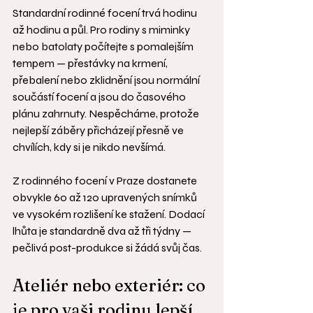
Standardní rodinné focení trvá hodinu 
až hodinu a půl. Pro rodiny s miminky 
nebo batolaty počítejte s pomalejším 
tempem — přestávky na krmení, 
přebalení nebo zklidnění jsou normální 
součástí focení a jsou do časového 
plánu zahrnuty. Nespěcháme, protože 
nejlepší záběry přicházejí přesně ve 
chvílích, kdy si je nikdo nevšímá.
Z rodinného focení v Praze dostanete 
obvykle 60 až 120 upravených snímků 
ve vysokém rozlišení ke stažení. Dodací 
lhůta je standardně dva až tři týdny — 
pečlivá post-produkce si žádá svůj čas.
Ateliér nebo exteriér: co 
je pro vaši rodinu lepší