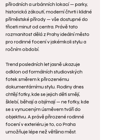
přírodních a urbánních lokací — parky, 
historická zákoutí, moderní čtvrti i klidné 
příměstské přírody — vše dostupné do 
třiceti minut od centra. Právě tato 
rozmanitost dělá z Prahy ideální město 
pro rodinné focení v jakémkoli stylu a 
ročním období.
Trend posledních let jasně ukazuje 
odklon od formálních studiovských 
fotek směrem k přirozenému 
dokumentárnímu stylu. Rodiny dnes 
chtějí fotky, kde se jejich děti smějí, 
šklebí, běhají a objímají — ne fotky, kde 
se s vynuceným úsměvem tváří do 
objektivu. A právě přirozené rodinné 
focení v exteriéru je to, co Praha 
umožňuje lépe než většina měst.