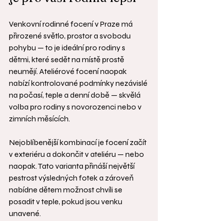
Venkovní rodinné focení v Praze má 
přirozené světlo, prostor a svobodu 
pohybu — to je ideální pro rodiny s 
dětmi, které sedět na místě prostě 
neumějí. Ateliérové focení naopak 
nabízí kontrolované podmínky nezávislé 
na počasí, teple a denní době — skvělá 
volba pro rodiny s novorozenci nebo v 
zimních měsících.
Nejoblíbenější kombinací je focení začít 
v exteriéru a dokončit v ateliéru — nebo 
naopak. Tato varianta přináší největší 
pestrost výsledných fotek a zároveň 
nabídne dětem možnost chvíli se 
posadit v teple, pokud jsou venku 
unavené.