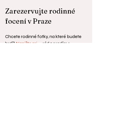
Zarezervujte rodinné 
focení v Praze
Chcete rodinné fotky, na které budete 
hrdí? 
Napište mi
 — rád poradím s 
výběrem lokace, termínem i přípravou. 
Oblíbené podzimní termíny se obsazují 
rychle, proto doporučuji rezervovat s 
předstihem alespoň 4–6 týdnů.
Nejnovější příspěvky
Zobrazit vše