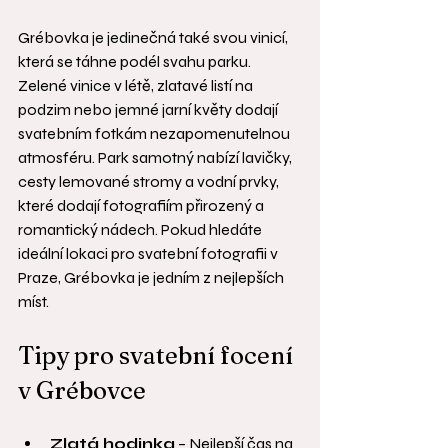
Grébovka je jedinečná také svou vinicí, 
která se táhne podél svahu parku. 
Zelené vinice v létě, zlatavé listí na 
podzim nebo jemné jarní květy dodají 
svatebním fotkám nezapomenutelnou 
atmosféru. Park samotný nabízí lavičky, 
cesty lemované stromy a vodní prvky, 
které dodají fotografiím přirozený a 
romantický nádech. Pokud hledáte 
ideální lokaci pro svatební fotografii v 
Praze, Grébovka je jedním z nejlepších 
míst.
Tipy pro svatební focení 
v Grébovce
Zlatá hodinka
 – Nejlepší čas na 