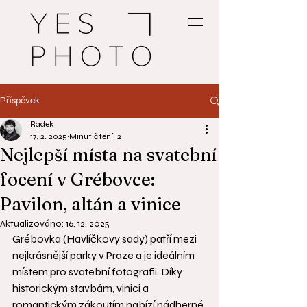
Příspěvek
Radek
17. 2. 2025
Minut čtení: 2
Nejlepší místa na svatební
focení v Grébovce:
Pavilon, altán a vinice
Aktualizováno:
16. 12. 2025
Grébovka (Havlíčkovy sady) patří mezi 
nejkrásnější parky v Praze a je ideálním 
místem pro svatební fotografii. Díky 
historickým stavbám, vinici a 
romantickým zákoutím nabízí nádherné 