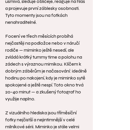
usmívá, sleduje obličeje, reaguje na hlas 
a projevuje první záblesky osobnosti. 
Tyto momenty jsou na fotkách 
nenahraditelné.
Focení ve třech měsících probíhá 
nejčastěji na podložce nebo v náručí 
rodiče — miminko ještě nesedí, ale 
zvládá krátký tummy time a polohu na 
zádech s výraznou mimikou. Klíčem k 
dobrým záběrům je načasování: ideálně 
hodinu po nakojení, kdy je miminko sytě 
spokojené a ještě nespí. Toto okno trvá 
20–40 minut — a zkušený fotograf ho 
využije naplno.
Z vizuálního hlediska jsou tříměsíční 
fotky nejčistší a nejintimnější v celé 
milníkové sérii. Miminko je stále velmi 