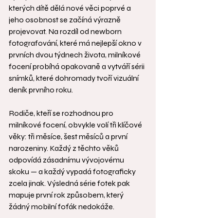
kterých dítě dělá nové věci poprvé a 
jeho osobnost se začíná výrazně 
projevovat. Na rozdíl od newborn 
fotografování, které má nejlepší okno v 
prvních dvou týdnech života, milníkové 
focení probíhá opakovaně a vytváří sérii 
snímků, které dohromady tvoří vizuální 
deník prvního roku.
Rodiče, kteří se rozhodnou pro 
milníkové focení, obvykle volí tři klíčové 
věky: tři měsíce, šest měsíců a první 
narozeniny. Každý z těchto věků 
odpovídá zásadnímu vývojovému 
skoku — a každý vypadá fotograficky 
zcela jinak. Výsledná série fotek pak 
mapuje první rok způsobem, který 
žádný mobilní foťák nedokáže.