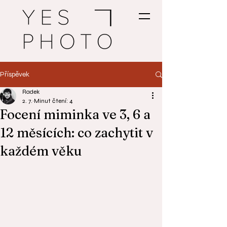
Příspěvek
Radek
2. 7.
Minut čtení: 4
Focení miminka ve 3, 6 a
12 měsících: co zachytit v
každém věku