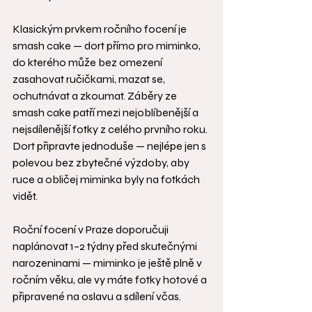
Klasickým prvkem ročního focení je 
smash cake — dort přímo pro miminko, 
do kterého může bez omezení 
zasahovat ručičkami, mazat se, 
ochutnávat a zkoumat. Záběry ze 
smash cake patří mezi nejoblíbenější a 
nejsdílenější fotky z celého prvního roku. 
Dort připravte jednoduše — nejlépe jen s 
polevou bez zbytečné výzdoby, aby 
ruce a obličej miminka byly na fotkách 
vidět.
Roční focení v Praze doporučuji 
naplánovat 1–2 týdny před skutečnými 
narozeninami — miminko je ještě plně v 
ročním věku, ale vy máte fotky hotové a 
připravené na oslavu a sdílení včas.