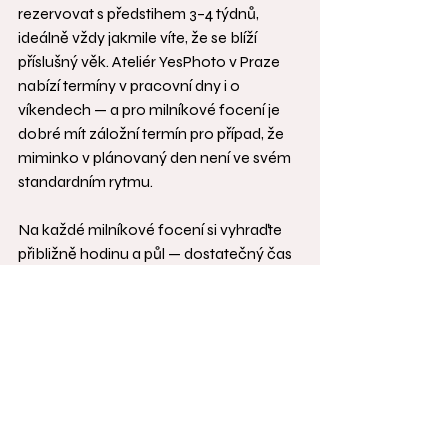
rezervovat s předstihem 3–4 týdnů, 
ideálně vždy jakmile víte, že se blíží 
příslušný věk. Ateliér YesPhoto v Praze 
nabízí termíny v pracovní dny i o 
víkendech — a pro milníkové focení je 
dobré mít záložní termín pro případ, že 
miminko v plánovaný den není ve svém 
standardním rytmu.
Na každé milníkové focení si vyhraďte 
přibližně hodinu a půl — dostatečný čas 
pro různé polohy, výměnu oblečení i 
přestávku na krmení nebo odpočinek.
Rezervujte milníkové 
focení v Praze
Chcete zachytit první rok miminka jako 