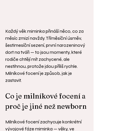
Každý věk miminka přináší něco, co za 
měsíc zmizí navždy. Tříměsíční úsměv, 
šestimesíční sezení, první narozeninový 
dort na tváři — to jsou momenty, které 
rodiče chtějí mít zachycené, ale 
nestihnou, protože jdou příliš rychle. 
Milníkové focení je způsob, jak je 
zastavit.
Co je milníkové focení a 
proč je jiné než newborn
Milníkové focení zachycuje konkrétní 
vývojové fáze miminka — věky, ve 