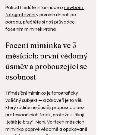
Pokud hledáte informace o 
newborn 
fotografování 
v prvních dnech po 
porodu, přečtěte si náš průvodce 
focením miminek Praha.
Focení miminka ve 3 
měsících: první vědomý 
úsměv a probouzející se 
osobnost
Tříměsíční miminko je fotograficky 
vděčný subjekt — a zároveň je to věk, 
který rodiče nejčastěji propásnou bez 
profesionálních fotek, protože si říkají 
„ještě je brzy". Není. Ve třech měsících 
miminko poprvé vědomě a opakovaně 