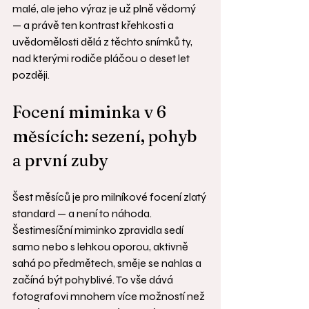
malé, ale jeho výraz je už plně vědomý 
— a právě ten kontrast křehkosti a 
uvědomělosti dělá z těchto snímků ty, 
nad kterými rodiče pláčou o deset let 
později.
Focení miminka v 6 
měsících: sezení, pohyb 
a první zuby
Šest měsíců je pro milníkové focení zlatý 
standard — a není to náhoda. 
Šestimesíční miminko zpravidla sedí 
samo nebo s lehkou oporou, aktivně 
sahá po předmětech, směje se nahlas a 
začíná být pohyblivé. To vše dává 
fotografovi mnohem více možností než 