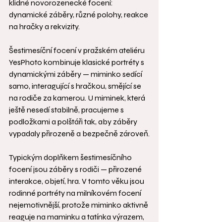
klidné novorozenecké focení: 
dynamické záběry, různé polohy, reakce 
na hračky a rekvizity.
Šestimesíční focení v pražském ateliéru 
YesPhoto kombinuje klasické portréty s 
dynamickými záběry — miminko sedící 
samo, interagující s hračkou, smějící se 
na rodiče za kamerou. U miminek, která 
ještě nesedí stabilně, pracujeme s 
podložkami a polštáři tak, aby záběry 
vypadaly přirozeně a bezpečně zároveň.
Typickým doplňkem šestimesíčního 
focení jsou záběry s rodiči — přirozené 
interakce, objetí, hra. V tomto věku jsou 
rodinné portréty na milníkovém focení 
nejemotivnější, protože miminko aktivně 
reaguje na maminku a tatínka výrazem, 