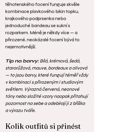
těhotenského focení funguje skvěle 
kombinace plavkového bikin topku, 
krajkového podprsenka nebo 
jednoduché bandeau se sukní s 
rozparkem. Méně je někdy více — a 
přirozené, neokázalé focení bývá to 
nejemotivnější.
Tip na barvy:
 Bílá, krémová, šedá, 
starorůžová, mauve, bordeaux a olivová 
— to jsou barvy, které fungují téměř vždy 
v kombinaci s přirozeným i studiovým 
světlem. Výrazná červená, neonové 
tóny nebo složité vzory naopak přitahují 
pozornost na sebe a odebírají ji z bříška 
a výrazu tváře.
Kolik outfitů si přinést 