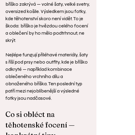
bříško zakrývá — volné šaty, velké svetry, 
oversized košile. Výsledkem jsou fotky, 
kde těhotenství skoro není vidět. To je 
škoda: bříško je hvězdou celého focení 
a oblečení by ho mělo podtrhnout, ne 
skrýt.
Nejlépe fungují přiléhavé materiály, šaty 
s říší pod prsy nebo outfity, kde je bříško 
odkryté — například kombinace 
oblečeného vrchního dílu a 
obnaženého bříška. Ten poslední typ 
patří mezi nejoblíbenější a výsledné 
fotky jsou nadčasové.
Co si obléct na 
těhotenské focení — 