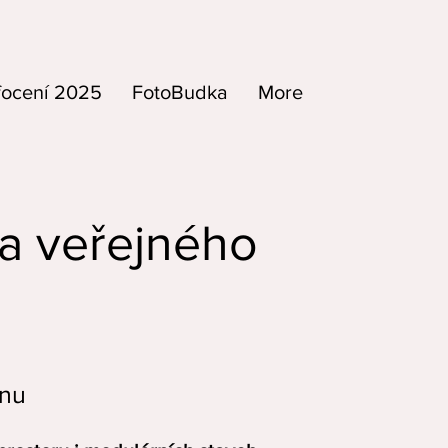
focení 2025
FotoBudka
More
ů a veřejného
gnu