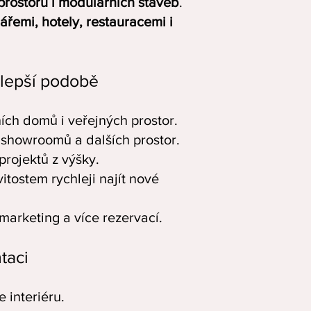
o prostoru i modulárních staveb
.
ářemi, hotely, restauracemi i
jlepší podobě
ních domů i veřejných prostor.
í, showroomů a dalších prostor.
projektů z výšky.
itostem rychleji najít nové
 marketing a více rezervací.
taci
 interiéru.