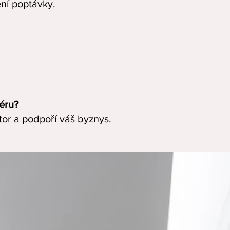
ení poptávky.
iéru?
tor a podpoří váš byznys.