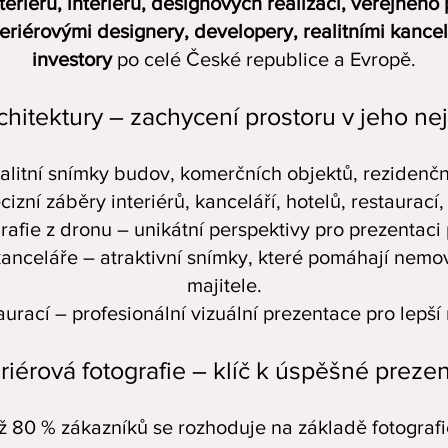
xteriérů, interiérů, designových realizací, veřejnéh
nteriérovými designery, developery, realitními kancel
investory
po celé České republice a Evropě.
rchitektury – zachycení prostoru v jeho ne
valitní snímky budov, komerčních objektů, rezidenč
ecizní záběry interiérů, kanceláří, hotelů, restaurac
rafie z dronu – unikátní perspektivy pro prezentaci 
 kanceláře – atraktivní snímky, které pomáhají nemov
majitele.
aurací – profesionální vizuální prezentace pro lepší
eriérová fotografie – klíč k úspěšné prezen
ž 80 % zákazníků se rozhoduje na základě fotografie