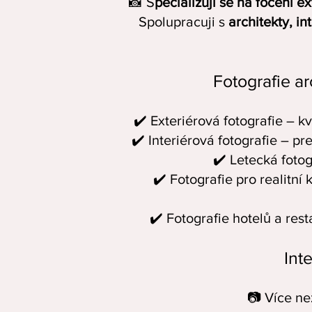
📸 S
pecializuji se na focení e
Spolupracuji s
architekty, i
Fotografie a
✔️ Exteriérová fotografie – k
✔️ Interiérová fotografie – pr
✔️ Letecká fotog
✔️ Fotografie pro realitní
✔️ Fotografie hotelů a rest
Int
📷 Více ne