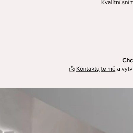
Kvalitní sní
Chce
📩
Kontaktujte mě
a vytv