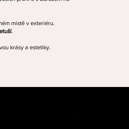
m místě v exteriéru.
etuší
.
ou krásy a estetiky.