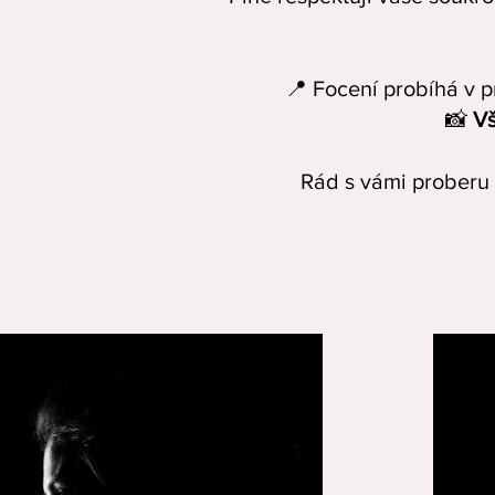
📍 Focení probíhá v
📸
Vš
Rád s vámi proberu 