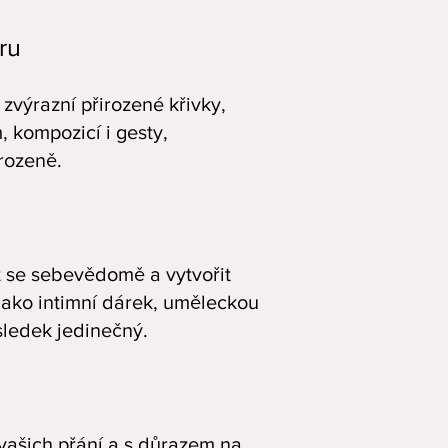
éru
 zvýrazní přirozené křivky,
 kompozicí i gesty,
irozeně.
it se sebevědomě a vytvořit
e jako intimní dárek, uměleckou
sledek jedinečný.
 vašich přání a s důrazem na