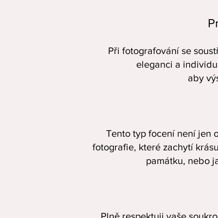
Pr
Při fotografování se soust
eleganci a individ
aby výs
Tento typ focení není jen 
fotografie, které zachytí krás
památku, nebo ja
Plně respektuji vaše soukro