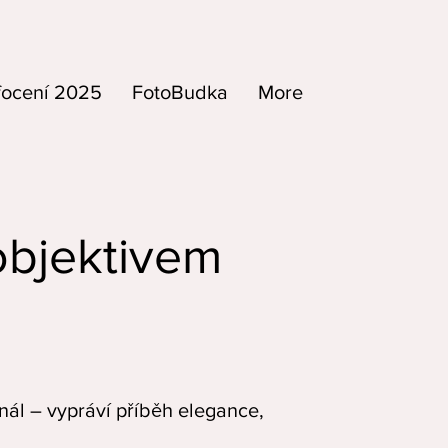
focení 2025
FotoBudka
More
objektivem
inál – vypráví příběh elegance,