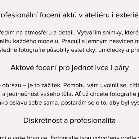
ofesionální focení aktů v ateliéru i exteri
ředím na atmosféru a detail. Vytvářím snímky, které
ualitu každého modelu. Pracuji s jemným nasvícením,
ledné fotografie působily esteticky, umělecky a př
Aktové focení pro jednotlivce i páry
o obrazu – je to zážitek. Pomohu vám uvolnit se, cít
u a jedinečnost vašeho těla. Ať už chcete fotografi
ko oslavu sebe sama, postarám se o to, aby byl vý
Diskrétnost a profesionalita
mí a vaše hranice. Fotografie jsou vytvořeny podle