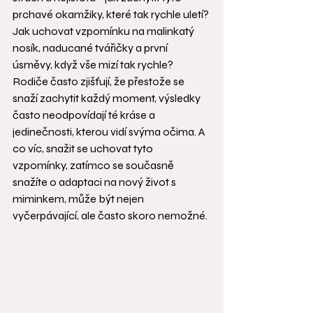
prchavé okamžiky, které tak rychle uletí? 
Jak uchovat vzpomínku na malinkatý 
nosík, naducané tvářičky a první 
úsměvy, když vše mizí tak rychle? 
Rodiče často zjišťují, že přestože se 
snaží zachytit každý moment, výsledky 
často neodpovídají té kráse a 
jedinečnosti, kterou vidí svýma očima. A 
co víc, snažit se uchovat tyto 
vzpomínky, zatímco se současně 
snažíte o adaptaci na nový život s 
miminkem, může být nejen 
vyčerpávající, ale často skoro nemožné.