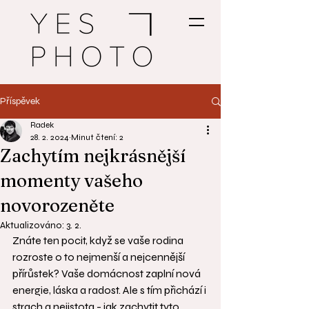
Příspěvek
Radek
28. 2. 2024
Minut čtení: 2
Zachytím nejkrásnější
momenty vašeho
novorozeněte
Aktualizováno:
3. 2.
Znáte ten pocit, když se vaše rodina 
rozroste o to nejmenší a nejcennější 
přírůstek? Vaše domácnost zaplní nová 
energie, láska a radost. Ale s tím přichází i 
strach a nejistota - jak zachytit tyto 