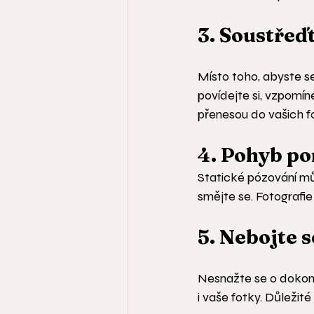
3. Soustřeď
Místo toho, abyste se
povídejte si, vzpomín
přenesou do vašich fo
4. Pohyb p
Statické pózování můž
smějte se. Fotografie
5. Nebojte 
Nesnažte se o dokonal
i vaše fotky. Důležit