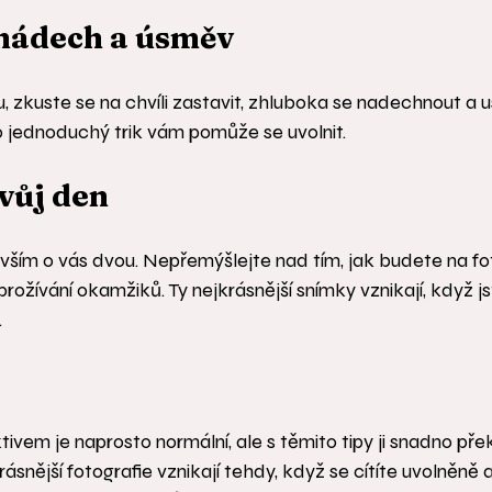
 nádech a úsměv
u, zkuste se na chvíli zastavit, zhluboka se nadechnout a 
o jednoduchý trik vám pomůže se uvolnit.
svůj den
vším o vás dvou. Nepřemýšlejte nad tím, jak budete na fo
rožívání okamžiků. Ty nejkrásnější snímky vznikají, když jst
.
ivem je naprosto normální, ale s těmito tipy ji snadno pře
nější fotografie vznikají tehdy, když se cítíte uvolněně a