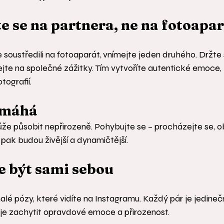
te se na partnera, ne na fotoapa
 soustředili na fotoaparát, vnímejte jeden druhého. Držte 
ejte na společné zážitky. Tím vytvoříte autentické emoce, 
tografií.
omáhá
e působit nepřirozeně. Pohybujte se – procházejte se, ob
 pak budou živější a dynamičtější.
se být sami sebou
é pózy, které vidíte na Instagramu. Každý pár je jedineč
é je zachytit opravdové emoce a přirozenost.