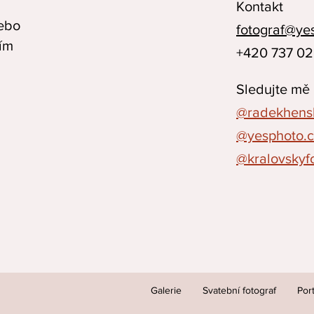
Kontakt
nebo
fotograf@ye
ním
+420 737 02
Sledujte mě
@radekhensl
@yesphoto
.
@kralovskyf
Galerie
Svatební fotograf
Port