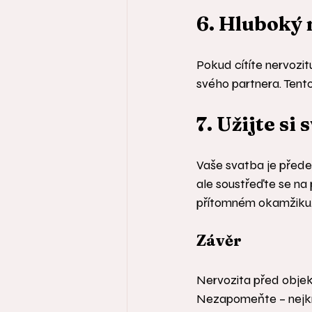
6. Hluboký
Pokud cítíte nervozit
svého partnera. Tent
7. Užijte si 
Vaše svatba je přede
ale soustřeďte se na p
přítomném okamžiku
Závěr
Nervozita před objekt
Nezapomeňte – nejkrás