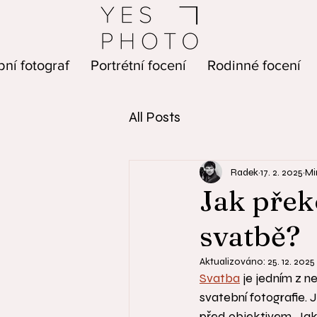
ní fotograf
Portrétní focení
Rodinné focení
All Posts
Radek
17. 2. 2025
Mi
Jak přek
svatbě?
Aktualizováno:
25. 12. 2025
Svatba
 je jedním z n
svatební fotografie. 
před objektivem. Jak