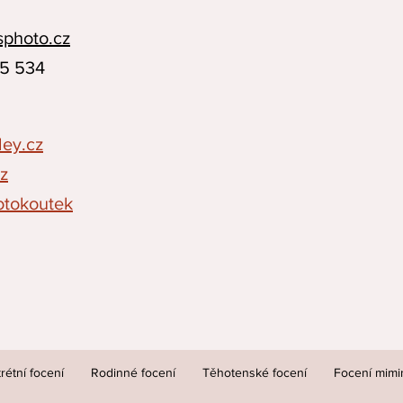
sphoto.cz
5 534
ey.cz
cz
otokoutek
rétní focení
Rodinné focení
Těhotenské focení
Focení mimi