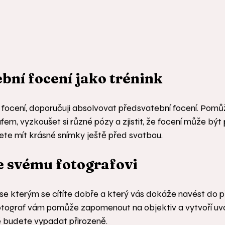
ební focení jako trénink
focení, doporučuji absolvovat předsvatební focení. Pom
fem, vyzkoušet si různé pózy a zjistit, že focení může být 
te mít krásné snímky ještě před svatbou.
e svému fotografovi
 se kterým se cítíte dobře a který vás dokáže navést do p
 fotograf vám pomůže zapomenout na objektiv a vytvoří uv
é budete vypadat přirozeně.