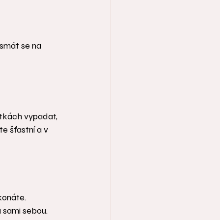
usmát se na 
tkách vypadat, 
e šťastní a v 
konáte. 
 sami sebou. 