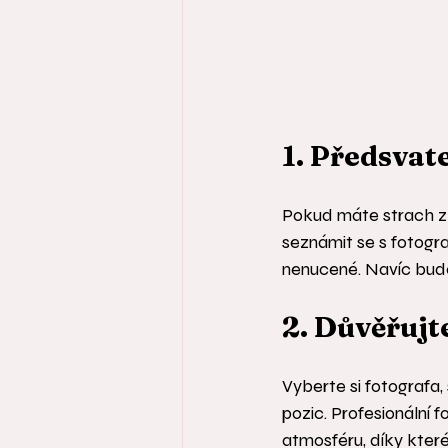
1. Předsvat
Pokud máte strach z 
seznámit se s fotogra
nenucené. Navíc bude
2. Důvěřujt
Vyberte si fotografa,
pozic. Profesionální
atmosféru, díky kter