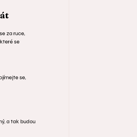
rát
se za ruce, 
které se 
jímejte se, 
ný, a tak budou 