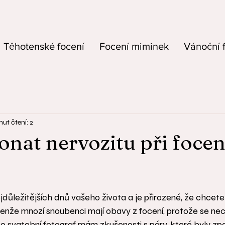
Těhotenské focení
Focení miminek
Vánoční 
nut čtení: 2
onat nervozitu při focen
ejdůležitějších dnů vašeho života a je přirozené, že chcete
Jenže mnozí snoubenci mají obavy z focení, protože se necí
o svatební fotograf mám zkušenosti s páry, které byly zpo