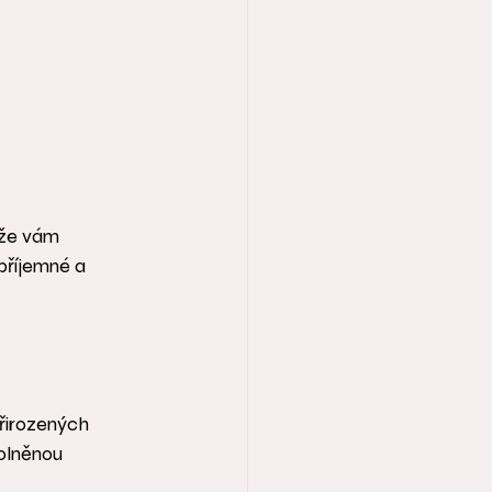
ůže vám 
příjemné a 
řirozených 
olněnou 